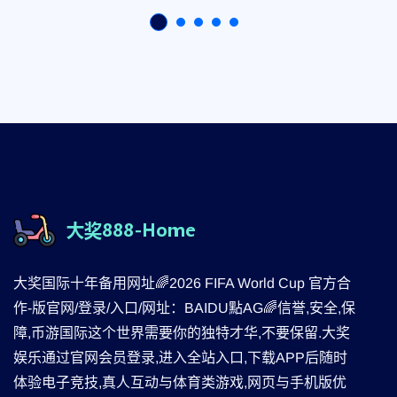
大奖国际十年备用网址🌈2026 FIFA World Cup 官方合
作-版官网/登录/入口/网址：BAIDU點AG🌈信誉,安全,保
障,币游国际这个世界需要你的独特才华,不要保留.大奖
娱乐通过官网会员登录,进入全站入口,下载APP后随时
体验电子竞技,真人互动与体育类游戏,网页与手机版优