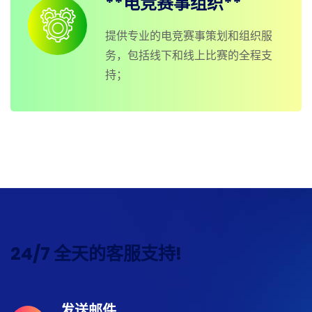
**电竞赛事组织**
提供专业的电竞赛事策划和组织服
务，包括线下和线上比赛的全程支
持；
24/7 全天的客服支持!
发送邮件