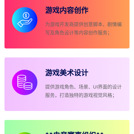
游戏内容创作
为游戏开发商提供创意脚本、剧情编
写及角色设计等内容创作服务；
游戏美术设计
提供游戏角色、场景、UI界面的设计
服务，打造独特的游戏视觉风格；