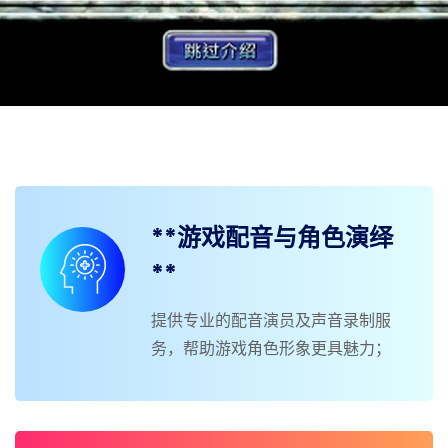
**游戏配音与角色演绎
**
提供专业的配音演员及声音录制服
务，帮助游戏角色形象更具魅力；